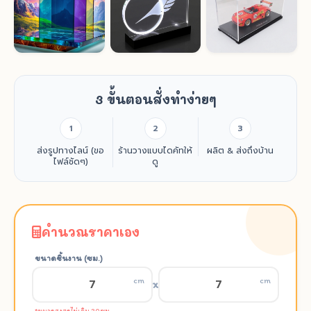
3 ขั้นตอนสั่งทำง่ายๆ
1
2
3
ส่งรูปทางไลน์ (ขอ
ร้านวางแบบไดคัทให้
ผลิต & ส่งถึงบ้าน
ไฟล์ชัดๆ)
ดู
คำนวณราคาเอง
ขนาดชิ้นงาน (ซม.)
cm
cm
x
*ขนาดสูงสุดไม่เกิน 20 ซม.