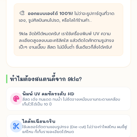
🎨
ออกแบบเองได้ 100%!
ไม่ว่าจะรูปการ์ตูนที่วาด
เอง, รูปศิลปินคนโปรด, หรือโลโก้ร้านค้า...
9kla จัดให้ได้หมดครับ! เราใช้เครื่องพิมพ์ UV ความ
ละเอียดสูงลงบนอะคริลิคใส แล้วตัดไดคัทตามรูปทรง
เป๊ะๆ งานเนี๊ยบ สีสด ไม่มีขั้นต่ำ ชิ้นเดียวก็สั่งได้ครับ!
ทำไมต้องสแตนดี้จาก 9kla?
พิมพ์ UV คมชัดระดับ HD
สีสด เด้ง ทนแดด ทนน้ำ ไม่ซีดจางเหมือนงานกระดาษเคลือบ
เก็บไว้ได้เป็น 10 ปี
ไดคัทเนียนกริบ
ใช้เลเซอร์ตัดตามขอบรูปทรง (Die-cut) ไม่ว่าจะท่าโพสไหน ผมชี้ฟู
แค่ไหน ก็เก็บรายละเอียดได้หมด