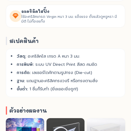
อะคริลิคใสปิ๊ง
ใช้อะคริลิคเกรด Virgin หนา 3 มม. แข็งแรง ตั้งแล้วดูหรูหรา มี
มิติ ไม่ก๊องแก๊ง
สเปคสินค้า
วัสดุ:
อะคริลิคใส เกรด A หนา 3 มม.
การพิมพ์:
ระบบ UV Direct Print สีสด คมชัด
การตัด:
เลเซอร์ไดคัทตามรูปทรง (Die-cut)
ฐาน:
แถมฐานอะคริลิคทรงวงรี หรือทรงตามสั่ง
ขั้นต่ำ:
1 ชิ้นก็รับทำ (ยิ่งเยอะยิ่งถูก!)
ตัวอย่างผลงาน